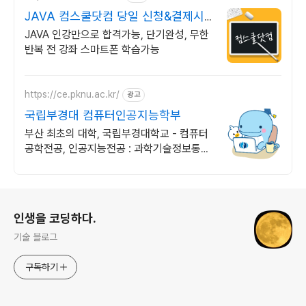
JAVA 컴스쿨닷컴 당일 신청&결제시
기프티콘!
JAVA 인강만으로 합격가능, 단기완성, 무한
반복 전 강좌 스마트폰 학습가능
https://ce.pknu.ac.kr/
광고
국립부경대 컴퓨터인공지능학부
부산 최초의 대학, 국립부경대학교 - 컴퓨터
공학전공, 인공지능전공 : 과학기술정보통신
부 소프트웨어중심대학 선정 (187억원 지
원)
로그 정보
인생을 코딩하다.
기술 블로그
구독하기