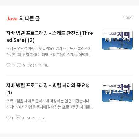
더보기
Java
의 다른 글
자바 병렬 프로그래밍 - 스레드 안전성(Thre
ad Safe) (2)
글 내용
스레드 안전성이란 무엇일까요? 여러 스레드가 클래스에
접근할 때, 실행 환경이 해당 스레드들의 실행을 어떻게 스
케줄하든 어디에 끼워 넣든, 호출하는 쪼에서 추가적인 동
4
0
2021. 11. 18.
기화나 다른 조율 없이도 정확하게 동작하면 해당 클래스
는 스레드 안전(Thread-Safe) 하다고 말할 수 있습니다.
간단히 말해서 여러 스레드가 클래스에 접근할 때 계속 정
자바 병렬 프로그래밍 - 병렬 처리의 중요성
확하게 동작하면 해당 클레스는 스레드에 안전하다고 말할
수 있습니다. 특히, 멀티 스레드를 사용할때 스레드 안전성
(1)
글 내용
을 잘 고려하여 설계해야합니다. 객체 지향 프로그램에서
프로그램을 제대로 돌아가게 작성하는 일은 어렵습니다.
멀티 스레드를 잘 활용하면 훨신 좋은 성능의 프로그램을
하지만 여러 작업을 동시에 실행하는 프로그램을 제대로
설계할 수 있지만, 멀티 스레드를 활용할떄는 주의할 점이
돌아가게하는 것은 더 어렵습니다. 다시 말해 여러 작업을
있습니다. 여러 스레드가 변경할 수 있는 하나의 상태 변수
1
3
2021. 11. 7.
동시에 실행하는 작업은 순차적으로 실행하는 프로그램보
를 적절한 동기화 없이 접근하면 ..
다 오류 발생 가능성이 높습니다. 그럼에도 우리는 왜 작업
을 동시에 실행하는 문제에 신경을 써야 할까요? 스레드는
자바 언에에서 피할 수 없는 특성이고 복잡한 비동기 코드