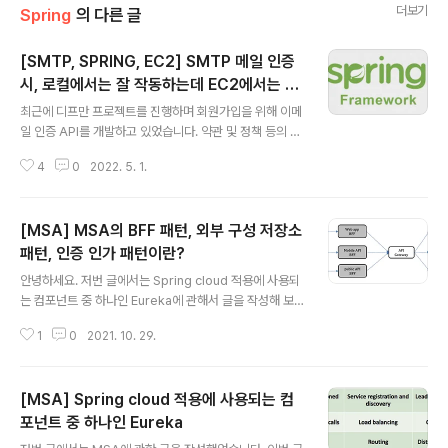
더보기
Spring
의 다른 글
[SMTP, SPRING, EC2] SMTP 메일 인증
시, 로컬에서는 잘 작동하는데 EC2에서는 왜
글 내용
FAIL이 발생할까?
최근에 디프만 프로젝트를 진행하며 회원가입을 위해 이메
일 인증 API를 개발하고 있었습니다. 약관 및 정책 등의 링
크를 메일로 보내고, 메일에서 링크를 클릭하면 이메일 인
4
0
2022. 5. 1.
증이 되는 flow 였습니다. 허나 이게 로컬에선 잘 돼는데,
ec2 서버에서 계속 인증 메일을 보낼 때 AUTH LOGIN f
ailed 발생했습니다. 두 가지 이유가 있엇습니다. 첫 번째
[MSA] MSA의 BFF 패턴, 외부 구성 저장소
이유는 SMTP의 기본 port는 25입니다. 하지만, Amaz
on EC2 서버에서는 SMTP port 25을 이용해서 메일을
패턴, 인증 인가 패턴이란?
글 내용
보내는 것이 전송이 제한이 되어 있기 때문이였습니다. 따
안녕하세요. 저번 글에서는 Spring cloud 적용에 사용되
라서 Ec2 환경에서 기본 port인 25를 사용하게 돼면 이
는 컴포넌트 중 하나인 Eureka에 관해서 글을 작성해 보
메일 인증에 실패하게 됩니다. 이는 메일 보내기를 25번
았습니다. 이번글은 BFF 패턴에 관해 글을 작성해보도록
포트가 아닌 다른 포트 465, 587 포트를 사용해..
1
0
2021. 10. 29.
하겠습니다. BFF (Backend for Frontend) 패턴이란?
최근에는 PC뿐만 아니라 다양한 모바일 장비를 사용하기
때문에 다양한 클라이언트를 고려해야 합니다. 이처럼 다
[MSA] Spring cloud 적용에 사용되는 컴
양한 클라이언트를 위해서는 특 화된 처리를 위한 API 조
합이나 처리가 필요합니다. 이를 위한 해결 방법으로 BFF
포넌트 중 하나인 Eureka
글 내용
(Backend for Frontend) 패턴이 존재합니다. BFF 패턴