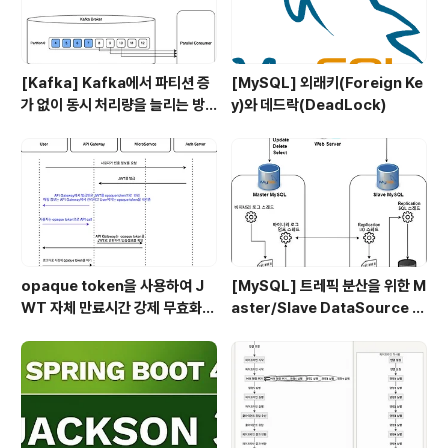
[Kafka] Kafka에서 파티션 증
[MySQL] 외래키(Foreign Ke
가 없이 동시 처리량을 늘리는 방
y)와 데드락(DeadLock)
법 - Parallel Consumer
opaque token을 사용하여 J
[MySQL] 트레픽 분산을 위한 M
WT 자체 만료시간 강제 무효화
aster/Slave DataSource 동
하기
적 라우팅 설정