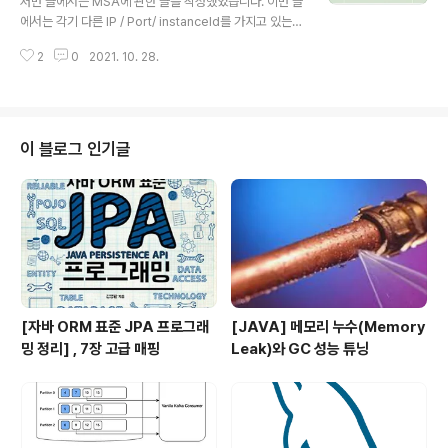
저번 글에서는 MSA에 관한 글을 작성했었습니다. 이번 글
은 API 게이트웨이와 같은 진입점을 하나로 두지 않고 프
에서는 각기 다른 IP / Port/ instanceId를 가지고 있는
론트엔드의 유형에 따라 각각 두는 패턴입니다. 프론트엔
MicroService(인스턴스서버)들의 정보를 레지스트리에
드를 위한 백엔드라는 의미로 BFF이라고 부릅니다. 각 ..
2
0
2021. 10. 28.
등록할 수 있게 하고, MicroService의 동적인 탐색과 로
드밸런싱을 할 수 있게 도와주는 Spring Cloud 적용에
사용되는 컴포넌트 중 하나인 Eureka에 관해 알아보도록
하겠습니다. Spring cloud(스프링 부트 + 넷플릭스 OS
S)란 무엇일까요? 넷플릭스 OSS를 더 쉽게 쓸 수 있도록
이 블로그 인기글
스프링 진영의 피보탈에서는 기존의 스프링 부트 프레임워
크에서 잘 돌아갈수 잇도록 넷플릭스 OSS 모듈들을 스프
링 프레임워크로 감싸서 스프링 클라우드라는 명칭으로 발
표했습니다. 비즈니스가 성장하면서 MicroSer..
[자바 ORM 표준 JPA 프로그래
[JAVA] 메모리 누수(Memory
밍 정리] , 7장 고급 매핑
Leak)와 GC 성능 튜닝